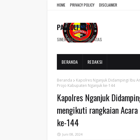
HOME
PRIVACY POLICY
DISCLAIMER
PATROLI CRIME
SINERGISITAS TANPA BATAS
BERANDA
REDAKSI
Beranda
Kapolres Nganjuk Didampingi Ibu 
Projo Kabupaten Nganjuk ke-144
Kapolres Nganjuk Didampi
mengikuti rangkaian Acara
ke-144
Juni 08, 2024