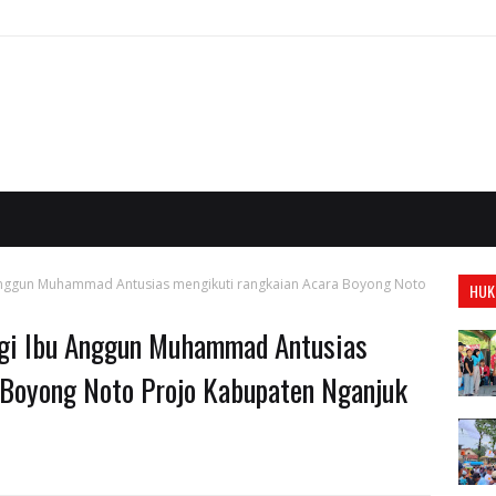
Anggun Muhammad Antusias mengikuti rangkaian Acara Boyong Noto
HUK
ngi Ibu Anggun Muhammad Antusias
 Boyong Noto Projo Kabupaten Nganjuk