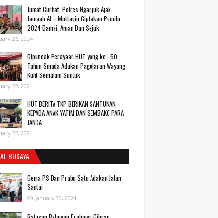
Jumat Curhat, Polres Nganjuk Ajak
Jamaah Al – Muttaqin Ciptakan Pemilu
2024 Damai, Aman Dan Sejuk
uary 26, 2024
Dipuncak Perayaan HUT yang ke - 50
Tahun Smada Adakan Pagelaran Wayang
Kulit Semalam Suntuk
uary 22, 2024
HUT BERITA TKP BERIKAN SANTUNAN
KEPADA ANAK YATIM DAN SEMBAKO PARA
JANDA
uary 22, 2024
IAL BUDAYA
Gema PS Dan Prabu Satu Adakan Jalan
Santai
January 30, 2024
Ratusan Relawan Prabowo Gibran