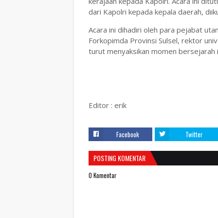
kerajaan kepada Kapolri. Acara ini d
dari Kapolri kepada kepala daerah, di
Acara ini dihadiri oleh para pejabat u
Forkopimda Provinsi Sulsel, rektor uni
turut menyaksikan momen bersejarah i
Editor : erik
Facebook
Twitter
POSTING KOMENTAR
0 Komentar