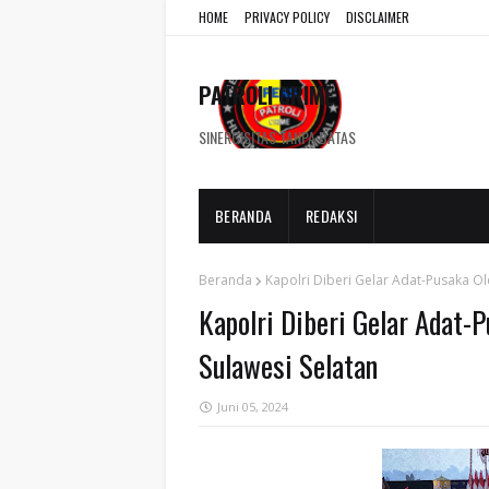
HOME
PRIVACY POLICY
DISCLAIMER
PATROLI CRIME
SINERGISITAS TANPA BATAS
BERANDA
REDAKSI
Beranda
Kapolri Diberi Gelar Adat-Pusaka O
Kapolri Diberi Gelar Adat-
Sulawesi Selatan
Juni 05, 2024