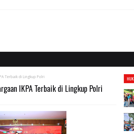
A Terbaik di Lingkup Polri
HUK
rgaan IKPA Terbaik di Lingkup Polri