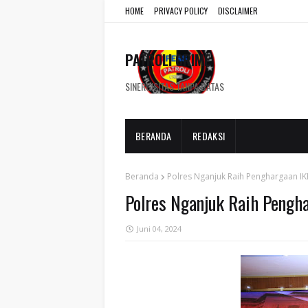
HOME
PRIVACY POLICY
DISCLAIMER
PATROLI CRIME
SINERGISITAS TANPA BATAS
BERANDA
REDAKSI
Beranda
Polres Nganjuk Raih Penghargaan IKP
Polres Nganjuk Raih Pengha
Juni 04, 2024