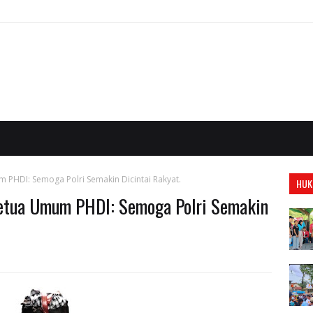
 PHDI: Semoga Polri Semakin Dicintai Rakyat.
HUK
Ketua Umum PHDI: Semoga Polri Semakin