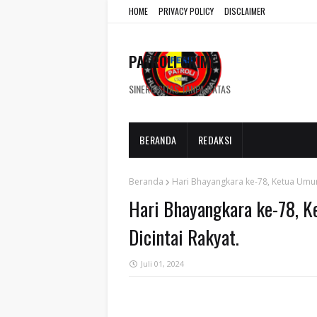
HOME
PRIVACY POLICY
DISCLAIMER
PATROLI CRIME
SINERGISITAS TANPA BATAS
BERANDA
REDAKSI
Beranda
Hari Bhayangkara ke-78, Ketua Umum
Hari Bhayangkara ke-78, 
Dicintai Rakyat.
Juli 01, 2024