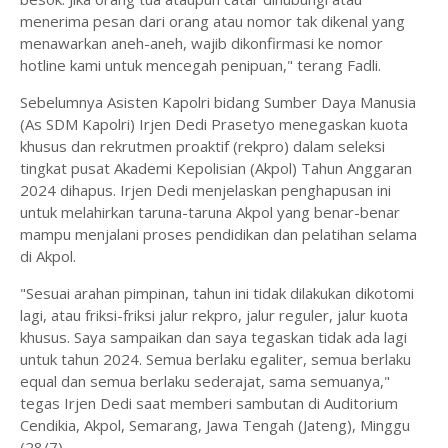
menerima pesan dari orang atau nomor tak dikenal yang
menawarkan aneh-aneh, wajib dikonfirmasi ke nomor
hotline kami untuk mencegah penipuan," terang Fadli.
Sebelumnya Asisten Kapolri bidang Sumber Daya Manusia
(As SDM Kapolri) Irjen Dedi Prasetyo menegaskan kuota
khusus dan rekrutmen proaktif (rekpro) dalam seleksi
tingkat pusat Akademi Kepolisian (Akpol) Tahun Anggaran
2024 dihapus. Irjen Dedi menjelaskan penghapusan ini
untuk melahirkan taruna-taruna Akpol yang benar-benar
mampu menjalani proses pendidikan dan pelatihan selama
di Akpol.
"Sesuai arahan pimpinan, tahun ini tidak dilakukan dikotomi
lagi, atau friksi-friksi jalur rekpro, jalur reguler, jalur kuota
khusus. Saya sampaikan dan saya tegaskan tidak ada lagi
untuk tahun 2024. Semua berlaku egaliter, semua berlaku
equal dan semua berlaku sederajat, sama semuanya,"
tegas Irjen Dedi saat memberi sambutan di Auditorium
Cendikia, Akpol, Semarang, Jawa Tengah (Jateng), Minggu
(28/7).