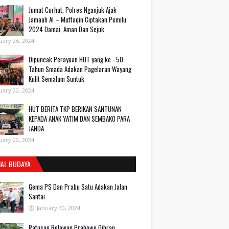
Jumat Curhat, Polres Nganjuk Ajak
Jamaah Al – Muttaqin Ciptakan Pemilu
2024 Damai, Aman Dan Sejuk
uary 26, 2024
Dipuncak Perayaan HUT yang ke - 50
Tahun Smada Adakan Pagelaran Wayang
Kulit Semalam Suntuk
uary 22, 2024
HUT BERITA TKP BERIKAN SANTUNAN
KEPADA ANAK YATIM DAN SEMBAKO PARA
JANDA
uary 22, 2024
IAL BUDAYA
Gema PS Dan Prabu Satu Adakan Jalan
Santai
January 30, 2024
Ratusan Relawan Prabowo Gibran