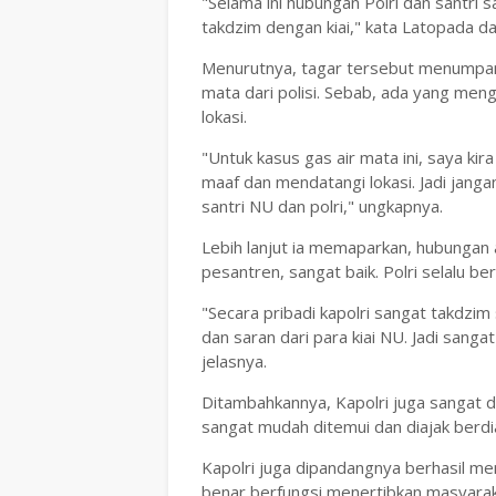
"Selama ini hubungan Polri dan santri sa
takdzim dengan kiai," kata Latopada da
Menurutnya, tagar tersebut menumpan
mata dari polisi. Sebab, ada yang men
lokasi.
"Untuk kasus gas air mata ini, saya ki
maaf dan mendatangi lokasi. Jadi jang
santri NU dan polri," ungkapnya.
Lebih lanjut ia memaparkan, hubungan 
pesantren, sangat baik. Polri selalu ber
"Secara pribadi kapolri sangat takdzi
dan saran dari para kiai NU. Jadi sanga
jelasnya.
Ditambahkannya, Kapolri juga sangat de
sangat mudah ditemui dan diajak berdi
Kapolri juga dipandangnya berhasil 
benar berfungsi menertibkan masyarak