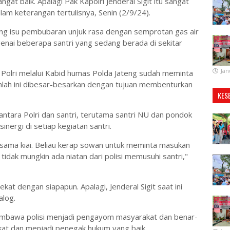
ngat baik. Apalagi Pak Kapolri Jenderal Sigit itu sangat
lam keterangan tertulisnya, Senin (2/9/24).
g isu pembubaran unjuk rasa dengan semprotan gas air
genai beberapa santri yang sedang berada di sekitar
Jan
ra Polri melalui Kabid humas Polda Jateng sudah meminta
anlah ini dibesar-besarkan dengan tujuan membenturkan
KES
antara Polri dan santri, terutama santri NU dan pondok
sinergi di setiap kegiatan santri.
m sama kiai. Beliau kerap sowan untuk meminta masukan
t tidak mungkin ada niatan dari polisi memusuhi santri,"
kat dengan siapapun. Apalagi, Jenderal Sigit saat ini
alog.
membawa polisi menjadi pengayom masyarakat dan benar-
at dan menjadi penegak hukum yang baik.