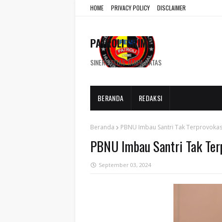
HOME
PRIVACY POLICY
DISCLAIMER
PATROLI CRIME
SINERGISITAS TANPA BATAS
BERANDA
REDAKSI
Beranda
PBNU Imbau Santri Tak Terprovokas
PBNU Imbau Santri Tak Terp
September 03, 2024