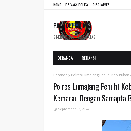
HOME
PRIVACY POLICY
DISCLAIMER
PATROLI CRIME
SINERGISITAS TANPA BATAS
BERANDA
REDAKSI
Beranda
Polres Lumajang Penuhi Kebutuhan
Polres Lumajang Penuhi Ke
Kemarau Dengan Samapta B
September 06, 2024