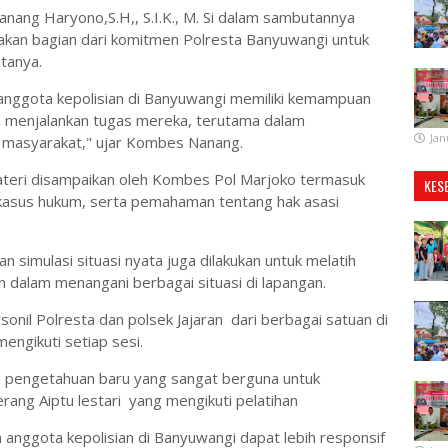
ang Haryono,S.H,, S.I.K., M. Si dalam sambutannya
kan bagian dari komitmen Polresta Banyuwangi untuk
otanya.
anggota kepolisian di Banyuwangi memiliki kemampuan
 menjalankan tugas mereka, terutama dalam
Jan
 masyarakat," ujar Kombes Nanang.
 materi disampaikan oleh Kombes Pol Marjoko termasuk
KES
n kasus hukum, serta pemahaman tentang hak asasi
 simulasi situasi nyata juga dilakukan untuk melatih
n dalam menangani berbagai situasi di lapangan.
sonil Polresta dan polsek Jajaran dari berbagai satuan di
engikuti setiap sesi.
pengetahuan baru yang sangat berguna untuk
erang Aiptu lestari yang mengikuti pelatihan
 anggota kepolisian di Banyuwangi dapat lebih responsif