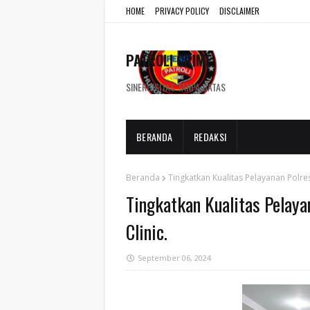
HOME
PRIVACY POLICY
DISCLAIMER
PATROLI CRIME
SINERGISITAS TANPA BATAS
BERANDA
REDAKSI
Beranda
Tingkatkan Kualitas Pelayanan Polre
Tingkatkan Kualitas Pelaya
Clinic.
September 06, 2024