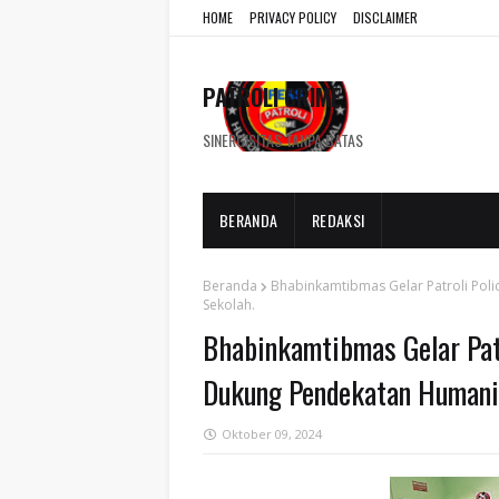
HOME
PRIVACY POLICY
DISCLAIMER
PATROLI CRIME
SINERGISITAS TANPA BATAS
BERANDA
REDAKSI
Beranda
Bhabinkamtibmas Gelar Patroli Poli
Sekolah.
Bhabinkamtibmas Gelar Pat
Dukung Pendekatan Humanis 
Oktober 09, 2024