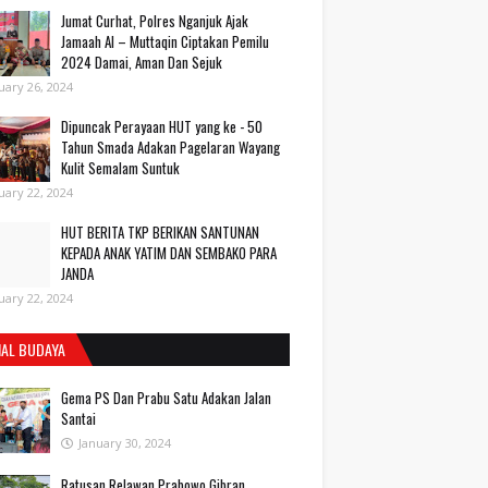
Jumat Curhat, Polres Nganjuk Ajak
Jamaah Al – Muttaqin Ciptakan Pemilu
2024 Damai, Aman Dan Sejuk
uary 26, 2024
Dipuncak Perayaan HUT yang ke - 50
Tahun Smada Adakan Pagelaran Wayang
Kulit Semalam Suntuk
uary 22, 2024
HUT BERITA TKP BERIKAN SANTUNAN
KEPADA ANAK YATIM DAN SEMBAKO PARA
JANDA
uary 22, 2024
IAL BUDAYA
Gema PS Dan Prabu Satu Adakan Jalan
Santai
January 30, 2024
Ratusan Relawan Prabowo Gibran