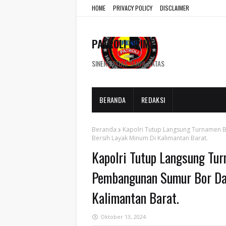
HOME
PRIVACY POLICY
DISCLAIMER
PATROLI CRIME
SINERGISITAS TANPA BATAS
BERANDA
REDAKSI
Beranda
Kapolri Tutup Langsung Turnamen Bo
Bersih Layak Minum Di Kalimantan Barat.
Kapolri Tutup Langsung Tur
Pembangunan Sumur Bor Dan
Kalimantan Barat.
Oktober 13, 2024