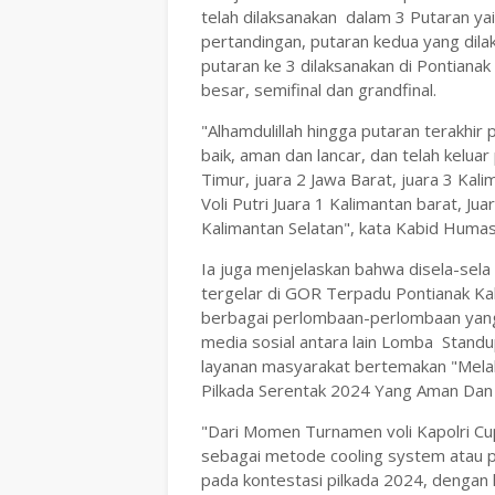
telah dilaksanakan dalam 3 Putaran ya
pertandingan, putaran kedua yang dila
putaran ke 3 dilaksanakan di Pontiana
besar, semifinal dan grandfinal.
"Alhamdulillah hingga putaran terakhir 
baik, aman dan lancar, dan telah kelua
Timur, juara 2 Jawa Barat, juara 3 Kal
Voli Putri Juara 1 Kalimantan barat, Ju
Kalimantan Selatan", kata Kabid Humas
Ia juga menjelaskan bahwa disela-sela
tergelar di GOR Terpadu Pontianak Ka
berbagai perlombaan-perlombaan yang 
media sosial antara lain Lomba Standu
layanan masyarakat bertemakan "Melal
Pilkada Serentak 2024 Yang Aman Dan
"Dari Momen Turnamen voli Kapolri Cu
sebagai metode cooling system atau p
pada kontestasi pilkada 2024, dengan