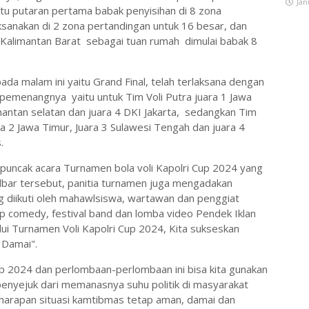
Jan
itu putaran pertama babak penyisihan di 8 zona
ksanakan di 2 zona pertandingan untuk 16 besar, dan
k Kalimantan Barat sebagai tuan rumah dimulai babak 8
pada malam ini yaitu Grand Final, telah terlaksana dengan
r pemenangnya yaitu untuk Tim Voli Putra juara 1 Jawa
imantan selatan dan juara 4 DKI Jakarta, sedangkan Tim
ara 2 Jawa Timur, Juara 3 Sulawesi Tengah dan juara 4
.
 puncak acara Turnamen bola voli Kapolri Cup 2024 yang
lbar tersebut, panitia turnamen juga mengadakan
diikuti oleh mahawlsiswa, wartawan dan penggiat
p comedy, festival band dan lomba video Pendek Iklan
ui Turnamen Voli Kapolri Cup 2024, Kita sukseskan
 Damai".
p 2024 dan perlombaan-perlombaan ini bisa kita gunakan
enyejuk dari memanasnya suhu politik di masyarakat
 harapan situasi kamtibmas tetap aman, damai dan