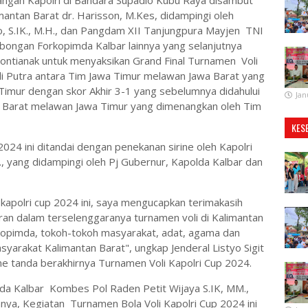
tangan Kapolri di Bandara Supadio Kubu Raya disambut
mantan Barat dr. Harisson, M.Kes, didampingi oleh
to, S.IK., M.H., dan Pangdam XII Tanjungpura Mayjen TNI
mbongan Forkopimda Kalbar lainnya yang selanjutnya
ontianak untuk menyaksikan Grand Final Turnamen Voli
li Putra antara Tim Jawa Timur melawan Jawa Barat yang
Timur dengan skor Akhir 3-1 yang sebelumnya didahului
Jan
an Barat melawan Jawa Timur yang dimenangkan oleh Tim
KES
024 ini ditandai dengan penekanan sirine oleh Kapolri
i., yang didampingi oleh Pj Gubernur, Kapolda Kalbar dan
kapolri cup 2024 ini, saya mengucapkan terimakasih
ran dalam terselenggaranya turnamen voli di Kalimantan
rkopimda, tokoh-tokoh masyarakat, adat, agama dan
yarakat Kalimantan Barat", ungkap Jenderal Listyo Sigit
e tanda berakhirnya Turnamen Voli Kapolri Cup 2024.
a Kalbar Kombes Pol Raden Petit Wijaya S.IK, MM.,
ya, Kegiatan Turnamen Bola Voli Kapolri Cup 2024 ini