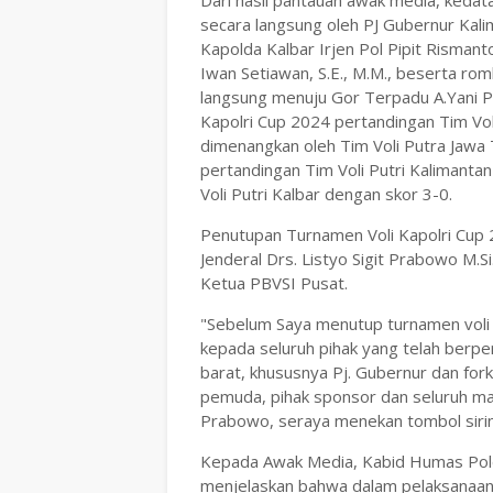
Dari hasil pantauan awak media, keda
secara langsung oleh PJ Gubernur Kali
Kapolda Kalbar Irjen Pol Pipit Risman
Iwan Setiawan, S.E., M.M., beserta ro
langsung menuju Gor Terpadu A.Yani P
Kapolri Cup 2024 pertandingan Tim Vo
dimenangkan oleh Tim Voli Putra Jawa 
pertandingan Tim Voli Putri Kalimant
Voli Putri Kalbar dengan skor 3-0.
Penutupan Turnamen Voli Kapolri Cup 2
Jenderal Drs. Listyo Sigit Prabowo M.S
Ketua PBVSI Pusat.
"Sebelum Saya menutup turnamen voli 
kepada seluruh pihak yang telah berpe
barat, khususnya Pj. Gubernur dan fo
pemuda, pihak sponsor dan seluruh mas
Prabowo, seraya menekan tombol sirin
Kepada Awak Media, Kabid Humas Pold
menjelaskan bahwa dalam pelaksanaann