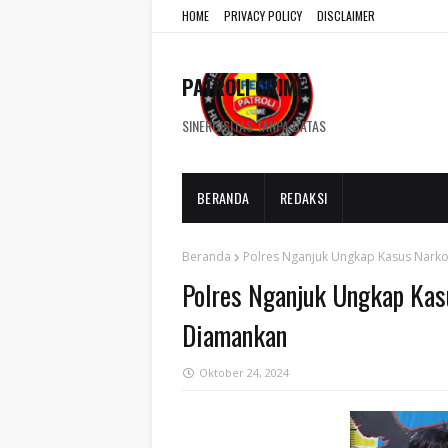
HOME
PRIVACY POLICY
DISCLAIMER
PATROLI CRIME
SINERGISITAS TANPA BATAS
BERANDA
REDAKSI
Beranda
Polres Nganjuk Ungkap Kasus Narko
Polres Nganjuk Ungkap Kas
Diamankan
Oktober 24, 2024