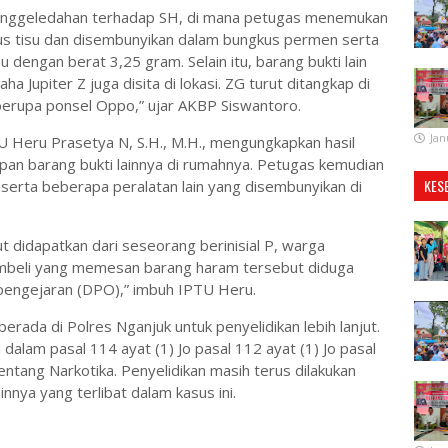
penggeledahan terhadap SH, di mana petugas menemukan
us tisu dan disembunyikan dalam bungkus permen serta
 dengan berat 3,25 gram. Selain itu, barang bukti lain
 Jupiter Z juga disita di lokasi. ZG turut ditangkap di
berupa ponsel Oppo,” ujar AKBP Siswantoro.
Jan
 Heru Prasetya N, S.H., M.H., mengungkapkan hasil
an barang bukti lainnya di rumahnya. Petugas kemudian
KES
 serta beberapa peralatan lain yang disembunyikan di
 didapatkan dari seseorang berinisial P, warga
beli yang memesan barang haram tersebut diduga
am pengejaran (DPO),” imbuh IPTU Heru.
erada di Polres Nganjuk untuk penyelidikan lebih lanjut.
alam pasal 114 ayat (1) Jo pasal 112 ayat (1) Jo pasal
ntang Narkotika. Penyelidikan masih terus dilakukan
nnya yang terlibat dalam kasus ini.