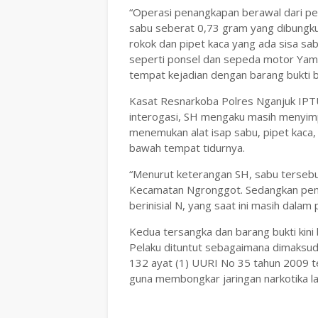
“Operasi penangkapan berawal dari 
sabu seberat 0,73 gram yang dibungk
rokok dan pipet kaca yang ada sisa sabu
seperti ponsel dan sepeda motor Yamaha
tempat kejadian dengan barang bukti 
Kasat Resnarkoba Polres Nganjuk IPTU
interogasi, SH mengaku masih menyimp
menemukan alat isap sabu, pipet kaca,
bawah tempat tidurnya.
“Menurut keterangan SH, sabu tersebut
Kecamatan Ngronggot. Sedangkan pem
berinisial N, yang saat ini masih dal
Kedua tersangka dan barang bukti kini b
Pelaku dituntut sebagaimana dimaksud d
132 ayat (1) UURI No 35 tahun 2009 te
guna membongkar jaringan narkotika lai