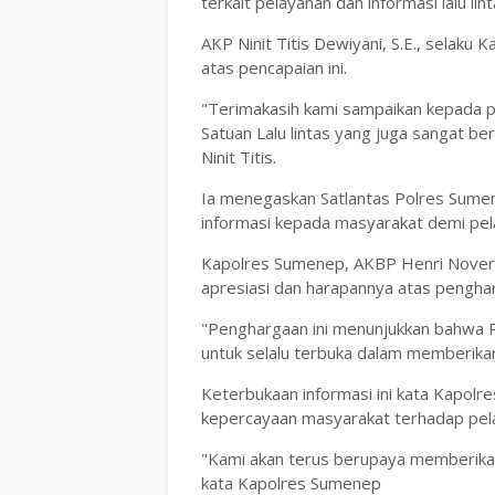
terkait pelayanan dan informasi lalu l
AKP Ninit Titis Dewiyani, S.E., selak
atas pencapaian ini.
"Terimakasih kami sampaikan kepada p
Satuan Lalu lintas yang juga sangat b
Ninit Titis.
Ia menegaskan Satlantas Polres Sume
informasi kepada masyarakat demi pela
Kapolres Sumenep, AKBP Henri Noveri S
apresiasi dan harapannya atas penghar
"Penghargaan ini menunjukkan bahwa 
untuk selalu terbuka dalam memberikan
Keterbukaan informasi ini kata Kapol
kepercayaan masyarakat terhadap pelaya
"Kami akan terus berupaya memberikan
kata Kapolres Sumenep