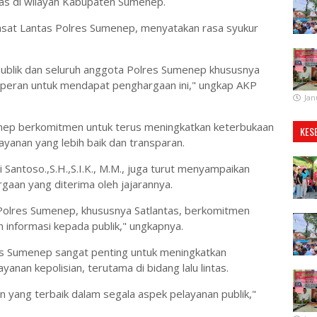
intas di wilayah Kabupaten Sumenep.
u Kasat Lantas Polres Sumenep, menyatakan rasa syukur
ublik dan seluruh anggota Polres Sumenep khususnya
erperan untuk mendapat penghargaan ini," ungkap AKP
Jan
nep berkomitmen untuk terus meningkatkan keterbukaan
KES
yanan yang lebih baik dan transparan.
antoso.,S.H.,S.I.K., M.M., juga turut menyampaikan
gaan yang diterima oleh jajarannya.
Polres Sumenep, khususnya Satlantas, berkomitmen
 informasi kepada publik," ungkapnya.
res Sumenep sangat penting untuk meningkatkan
nan kepolisian, terutama di bidang lalu lintas.
 yang terbaik dalam segala aspek pelayanan publik,"