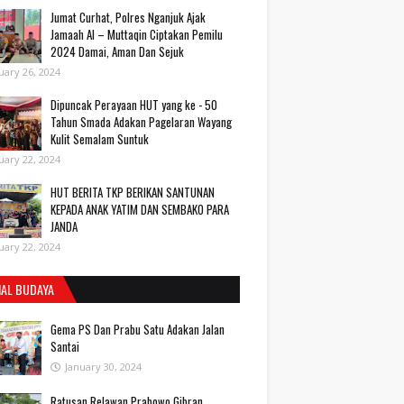
Jumat Curhat, Polres Nganjuk Ajak
Jamaah Al – Muttaqin Ciptakan Pemilu
2024 Damai, Aman Dan Sejuk
uary 26, 2024
Dipuncak Perayaan HUT yang ke - 50
Tahun Smada Adakan Pagelaran Wayang
Kulit Semalam Suntuk
uary 22, 2024
HUT BERITA TKP BERIKAN SANTUNAN
KEPADA ANAK YATIM DAN SEMBAKO PARA
JANDA
uary 22, 2024
IAL BUDAYA
Gema PS Dan Prabu Satu Adakan Jalan
Santai
January 30, 2024
Ratusan Relawan Prabowo Gibran