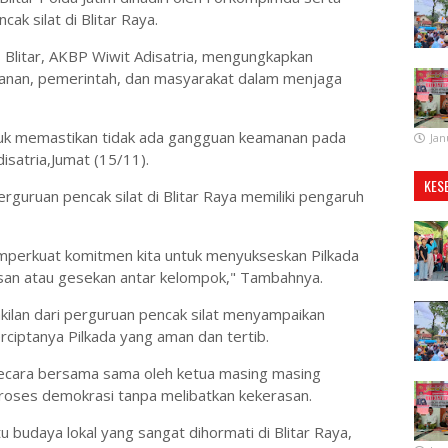
ak silat di Blitar Raya.
Blitar, AKBP Wiwit Adisatria, mengungkapkan
manan, pemerintah, dan masyarakat dalam menjaga
untuk memastikan tidak ada gangguan keamanan pada
Jan
disatria,Jumat (15/11).
KES
erguruan pencak silat di Blitar Raya memiliki pengaruh
emperkuat komitmen kita untuk menyukseskan Pilkada
san atau gesekan antar kelompok," Tambahnya.
akilan dari perguruan pencak silat menyampaikan
iptanya Pilkada yang aman dan tertib.
secara bersama sama oleh ketua masing masing
roses demokrasi tanpa melibatkan kekerasan.
u budaya lokal yang sangat dihormati di Blitar Raya,