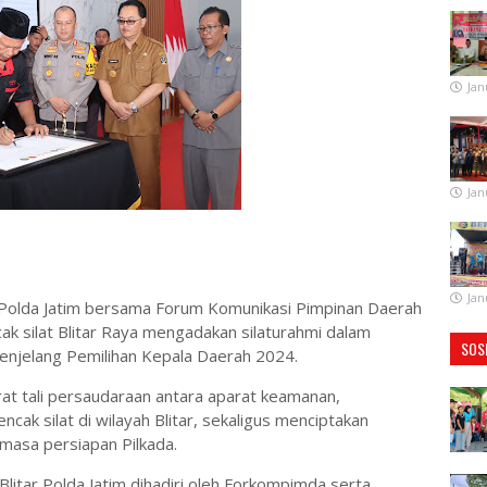
Jan
Jan
Jan
ar Polda Jatim bersama Forum Komunikasi Pimpinan Daerah
ak silat Blitar Raya mengadakan silaturahmi dalam
SOS
enjelang Pemilihan Kepala Daerah 2024.
at tali persaudaraan antara aparat keamanan,
cak silat di wilayah Blitar, sekaligus menciptakan
masa persiapan Pilkada.
Blitar Polda Jatim dihadiri oleh Forkompimda serta