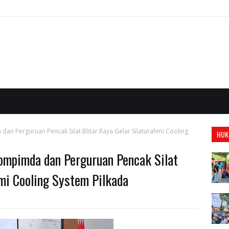
an Perguruan Pencak Silat Blitar Raya Gelar Silaturahmi Cooling
HUK
kompimda dan Perguruan Pencak Silat
hmi Cooling System Pilkada