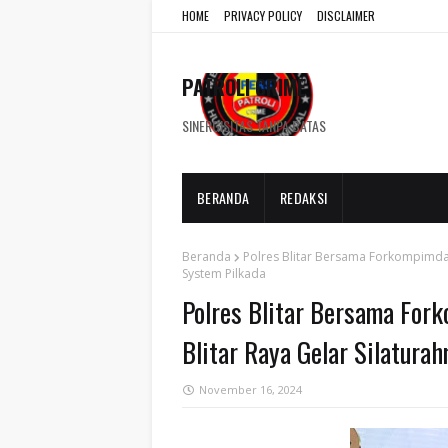
HOME
PRIVACY POLICY
DISCLAIMER
PATROLI CRIME
SINERGISITAS TANPA BATAS
BERANDA
REDAKSI
Beranda
Polres Blitar Bersama Forkompimda d
System Pilkada
Polres Blitar Bersama For
Blitar Raya Gelar Silatura
November 16, 2024