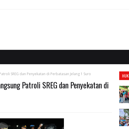
atroli SREG dan Penyekatan di Perbatasan Jelang 1 Suro
HUK
ngsung Patroli SREG dan Penyekatan di