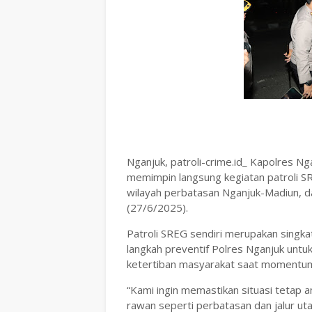
Nganjuk, patroli-crime.id_ Kapolres Nga
memimpin langsung kegiatan patroli S
wilayah perbatasan Nganjuk-Madiun, 
(27/6/2025).
Patroli SREG sendiri merupakan singkat
langkah preventif Polres Nganjuk unt
ketertiban masyarakat saat momentum
“Kami ingin memastikan situasi tetap ama
rawan seperti perbatasan dan jalur ut