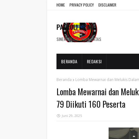
HOME
PRIVACY POLICY
DISCLAIMER
PATROLI CRIME
SINERGISITAS TANPA BATAS
BERANDA
REDAKSI
Beranda
Lomba Mewarnai dan Melukis Dalam 
Lomba Mewarnai dan Meluk
79 Diikuti 160 Peserta
Juni 29, 2025