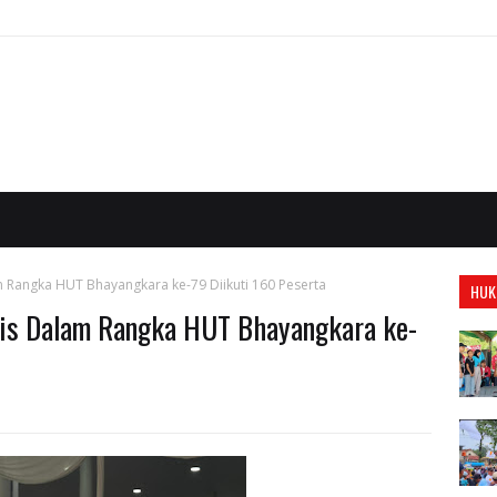
Rangka HUT Bhayangkara ke-79 Diikuti 160 Peserta
HUK
is Dalam Rangka HUT Bhayangkara ke-