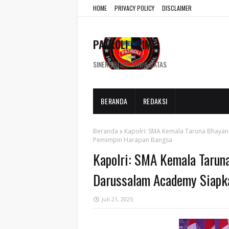
HOME
PRIVACY POLICY
DISCLAIMER
PATROLI CRIME
SINERGISITAS TANPA BATAS
BERANDA
REDAKSI
Beranda
Kapolri: SMA Kemala Taruna Bhaya
Pemimpin Harapan Bangsa
Kapolri: SMA Kemala Tarun
Darussalam Academy Siapk
Juli 21, 2025