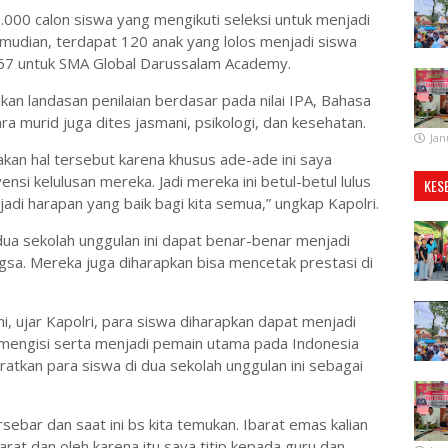
.000 calon siswa yang mengikuti seleksi untuk menjadi
emudian, terdapat 120 anak yang lolos menjadi siswa
67 untuk SMA Global Darussalam Academy.
ikan landasan penilaian berdasar pada nilai IPA, Bahasa
ra murid juga dites jasmani, psikologi, dan kesehatan.
Jan
akan hal tersebut karena khusus ade-ade ini saya
nsi kelulusan mereka. Jadi mereka ini betul-betul lulus
KES
jadi harapan yang baik bagi kita semua,” ungkap Kapolri.
dua sekolah unggulan ini dapat benar-benar menjadi
sa. Mereka juga diharapkan bisa mencetak prestasi di
, ujar Kapolri, para siswa diharapkan dapat menjadi
p mengisi serta menjadi pemain utama pada Indonesia
atkan para siswa di dua sekolah unggulan ini sebagai
sebar dan saat ini bs kita temukan. Ibarat emas kalian
rat dan oleh karena itu saya titip kepada guru dan