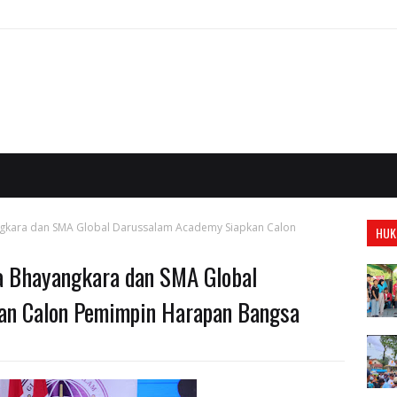
ngkara dan SMA Global Darussalam Academy Siapkan Calon
HUK
a Bhayangkara dan SMA Global
an Calon Pemimpin Harapan Bangsa