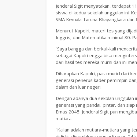
Jenderal Sigit menyatakan, terdapat 11
siswa di kedua sekolah unggulan ini. K
SMA Kemala Taruna Bhayangkara dan 
Menurut Kapolri, materi tes yang dijad
Inggris, dan Matematika minimal 80. Pa
“Saya bangga dan berkali-kali mencerit
sebagai Kapolri engga bisa menginterve
dari hasil tes mereka murni dan ini men
Diharapkan Kapolri, para murid dari ke
generasi penerus kader pemimpin bang
dalam dan luar negeri.
Dengan adanya dua sekolah unggulan ini
generasi yang pandai, pintar, dan sia
Emas 2045. Jenderal Sigit pun mengibar
mutiara.
“Kalian adalah mutiara-mutiara yang ter
dididik, digembleng menjadi emas 24 ka