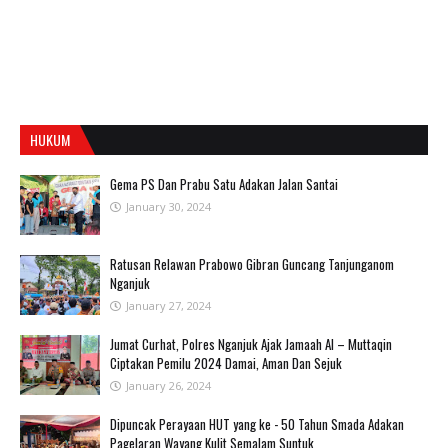
HUKUM
Gema PS Dan Prabu Satu Adakan Jalan Santai
January 30, 2024
Ratusan Relawan Prabowo Gibran Guncang Tanjunganom
Nganjuk
January 27, 2024
Jumat Curhat, Polres Nganjuk Ajak Jamaah Al – Muttaqin
Ciptakan Pemilu 2024 Damai, Aman Dan Sejuk
January 26, 2024
Dipuncak Perayaan HUT yang ke - 50 Tahun Smada Adakan
Pagelaran Wayang Kulit Semalam Suntuk