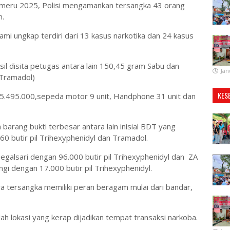
emeru 2025, Polisi mengamankan tersangka 43 orang
n.
mi ungkap terdiri dari 13 kasus narkotika dan 24 kasus
il disita petugas antara lain 150,45 gram Sabu dan
Jan
 Tramadol)
KES
Rp5.495.000,sepeda motor 9 unit, Handphone 31 unit dan
rang bukti terbesar antara lain inisial BDT yang
0 butir pil Trihexyphenidyl dan Tramadol.
egalsari dengan 96.000 butir pil Trihexyphenidyl dan ZA
i dengan 17.000 butir pil Trihexyphenidyl.
tersangka memiliki peran beragam mulai dari bandar,
h lokasi yang kerap dijadikan tempat transaksi narkoba.