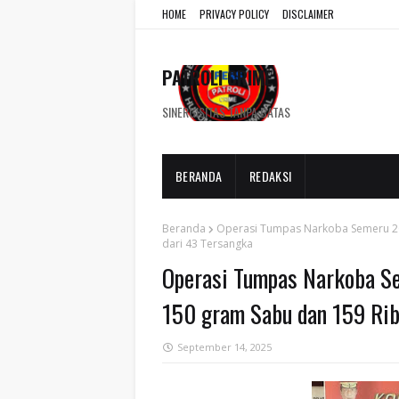
HOME
PRIVACY POLICY
DISCLAIMER
PATROLI CRIME
SINERGISITAS TANPA BATAS
BERANDA
REDAKSI
Beranda
Operasi Tumpas Narkoba Semeru 20
dari 43 Tersangka
Operasi Tumpas Narkoba S
150 gram Sabu dan 159 Rib
September 14, 2025