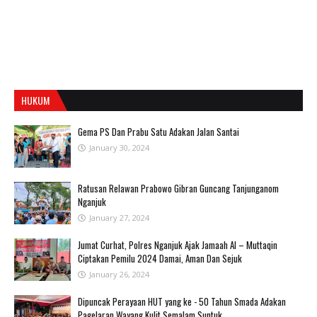
HUKUM
Gema PS Dan Prabu Satu Adakan Jalan Santai
January 30, 2024
Ratusan Relawan Prabowo Gibran Guncang Tanjunganom
Nganjuk
January 27, 2024
Jumat Curhat, Polres Nganjuk Ajak Jamaah Al – Muttaqin
Ciptakan Pemilu 2024 Damai, Aman Dan Sejuk
January 26, 2024
Dipuncak Perayaan HUT yang ke - 50 Tahun Smada Adakan
Pagelaran Wayang Kulit Semalam Suntuk