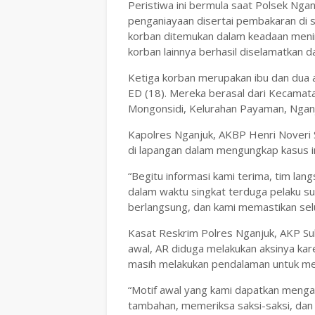
Peristiwa ini bermula saat Polsek Ng
penganiayaan disertai pembakaran di s
korban ditemukan dalam keadaan menin
korban lainnya berhasil diselamatkan d
Ketiga korban merupakan ibu dan dua an
ED (18). Mereka berasal dari Kecamatan
Mongonsidi, Kelurahan Payaman, Nganj
Kapolres Nganjuk, AKBP Henri Noveri Sa
di lapangan dalam mengungkap kasus i
“Begitu informasi kami terima, tim lan
dalam waktu singkat terduga pelaku s
berlangsung, dan kami memastikan selu
Kasat Reskrim Polres Nganjuk, AKP Suk
awal, AR diduga melakukan aksinya kare
masih melakukan pendalaman untuk mem
“Motif awal yang kami dapatkan menga
tambahan, memeriksa saksi-saksi, dan