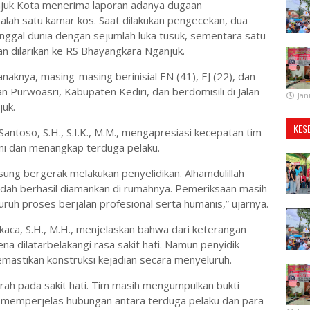
anjuk Kota menerima laporan adanya dugaan
alah satu kamar kos. Saat dilakukan pengecekan, dua
ggal dunia dengan sejumlah luka tusuk, sementara satu
an dilarikan ke RS Bhayangkara Nganjuk.
aknya, masing-masing berinisial EN (41), EJ (22), dan
 Purwoasri, Kabupaten Kediri, dan berdomisili di Jalan
Jan
uk.
KES
ntoso, S.H., S.I.K., M.M., mengapresiasi kecepatan tim
ni dan menangkap terduga pelaku.
gsung bergerak melakukan penyelidikan. Alhamdulillah
udah berhasil diamankan di rumahnya. Pemeriksaan masih
ruh proses berjalan profesional serta humanis,” ujarnya.
aca, S.H., M.H., menjelaskan bahwa dari keterangan
na dilatarbelakangi rasa sakit hati. Namun penyidik
astikan konstruksi kejadian secara menyeluruh.
rah pada sakit hati. Tim masih mengumpulkan bukti
 memperjelas hubungan antara terduga pelaku dan para