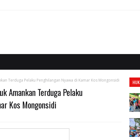
nkan Terduga Pelaku Penghilangan Nyawa di Kamar Kos Mongonsidi
HUK
juk Amankan Terduga Pelaku
mar Kos Mongonsidi