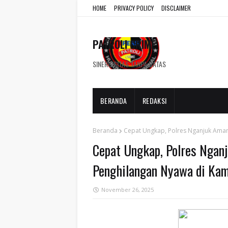
HOME
PRIVACY POLICY
DISCLAIMER
PATROLI CRIME
SINERGISITAS TANPA BATAS
BERANDA
REDAKSI
Beranda
Cepat Ungkap, Polres Nganjuk Ama
Cepat Ungkap, Polres Ngan
Penghilangan Nyawa di Ka
November 26, 2025