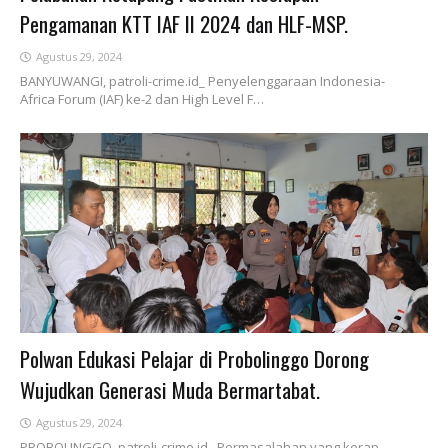
Pengamanan KTT IAF II 2024 dan HLF-MSP.
Agustus 29, 2024
BANYUWANGI, patroli-crime.id_ Penyelenggaraan Indonesia-
Africa Forum (IAF) ke-2 dan High Level F…
Polwan Edukasi Pelajar di Probolinggo Dorong
Wujudkan Generasi Muda Bermartabat.
Agustus 29, 2024
PROBOLINGGO, patroli-crime.id_ Permasalahan yang kerap