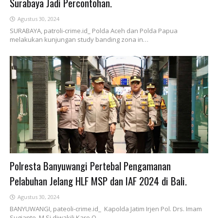
Surabaya Jadi Percontohan.
Agustus 30, 2024
SURABAYA, patroli-crime.id_ Polda Aceh dan Polda Papua
melakukan kunjungan study banding zona in…
Polresta Banyuwangi Pertebal Pengamanan
Pelabuhan Jelang HLF MSP dan IAF 2024 di Bali.
Agustus 30, 2024
BANYUWANGI, pateoli-crime.id_ Kapolda Jatim Irjen Pol. Drs. Imam
Sugianto, M.Si diwakili Karo O…