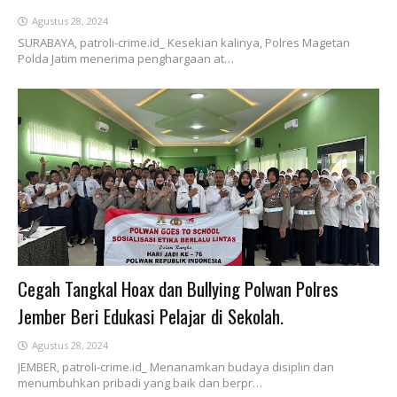
Agustus 28, 2024
SURABAYA, patroli-crime.id_ Kesekian kalinya, Polres Magetan
Polda Jatim menerima penghargaan at…
Cegah Tangkal Hoax dan Bullying Polwan Polres
Jember Beri Edukasi Pelajar di Sekolah.
Agustus 28, 2024
JEMBER, patroli-crime.id_ Menanamkan budaya disiplin dan
menumbuhkan pribadi yang baik dan berpr…